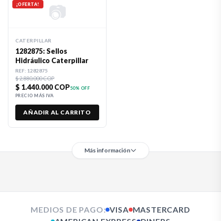
📷
¡OFERTA!
CATERPILLAR
1282875: Sellos
Hidráulico Caterpillar
REF:
1282875
$ 2.880.000 COP
$ 1.440.000 COP
50
% OFF
PRECIO MÁS IVA
AÑADIR AL CARRITO
Más información
MEDIOS DE PAGO:
VISA
MASTERCARD