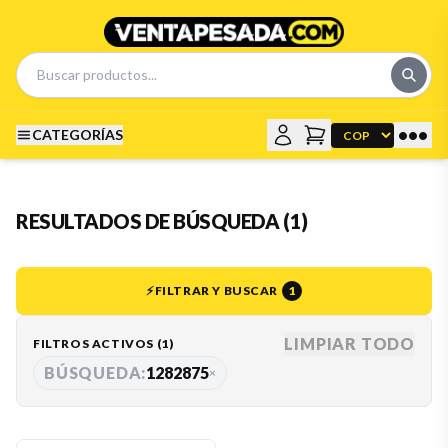
•••
CATEGORÍAS
RESULTADOS DE BÚSQUEDA (1)
⚡
FILTRAR Y BUSCAR
1
LIMPIAR TODO
FILTROS ACTIVOS (
1
)
BÚSQUEDA:
1282875
×