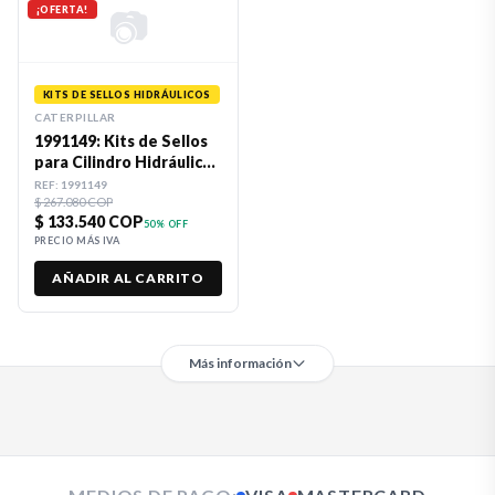
📷
¡OFERTA!
KITS DE SELLOS HIDRÁULICOS
CATERPILLAR
1991149: Kits de Sellos
para Cilindro Hidráulico
45 X 75 Premium
REF:
1991149
$ 267.080 COP
$ 133.540 COP
50
% OFF
PRECIO MÁS IVA
AÑADIR AL CARRITO
Más información