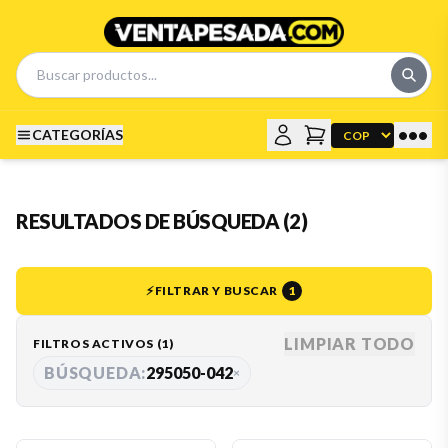
•••
CATEGORÍAS
RESULTADOS DE BÚSQUEDA (2)
⚡
FILTRAR Y BUSCAR
1
LIMPIAR TODO
FILTROS ACTIVOS (
1
)
BÚSQUEDA:
295050-042
×