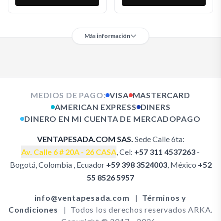
Más información
MEDIOS DE PAGO:
VISA
MASTERCARD
AMERICAN EXPRESS
DINERS
DINERO EN MI CUENTA DE MERCADOPAGO
VENTAPESADA.COM SAS.
Sede Calle 6ta:
Av. Calle 6 # 20A - 26 CASA
, Cel:
+57 311 4537263
-
Bogotá, Colombia , Ecuador
+59 398 3524003
, México
+52
Garantía Bombas PARKER SERIE PGP620
Garantía Bombas PARKER SERIE PGP300
55 8526 5957
Garantía Bombas CASAPPA
Garantía Bombas REXROTH
info@ventapesada.com
|
Términos y
Garantía Bombas NACHI
Garantía Bombas KAWASAKI
Condiciones
|
Todos los derechos reservados ARKA.
Garantía Bombas KOMATSU