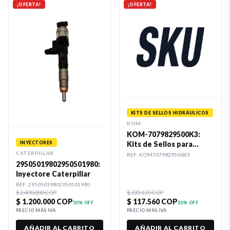
¡OFERTA!
¡OFERTA!
KITS DE SELLOS HIDRÁULICOS
KOM
KOM-7079829500K3:
INYECTORES
Kits de Sellos para
Cilindro Hidráulico 50 X
CATERPILLAR
REF:
KOM7079829500K3
90 (Presentación SKU)
29505019802950501980:
Inyectore Caterpillar
REF:
29505019802950501980
$ 2.400.000 COP
$ 235.120 COP
$ 1.200.000 COP
$ 117.560 COP
50
% OFF
50
% OFF
PRECIO MÁS IVA
PRECIO MÁS IVA
AÑADIR AL CARRITO
AÑADIR AL CARRITO