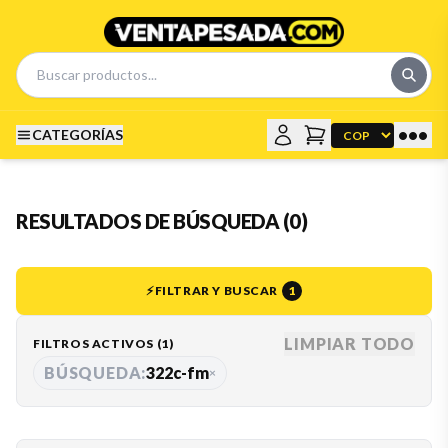
•••
CATEGORÍAS
RESULTADOS DE BÚSQUEDA (0)
⚡
FILTRAR Y BUSCAR
1
LIMPIAR TODO
FILTROS ACTIVOS (
1
)
BÚSQUEDA:
322c-fm
×