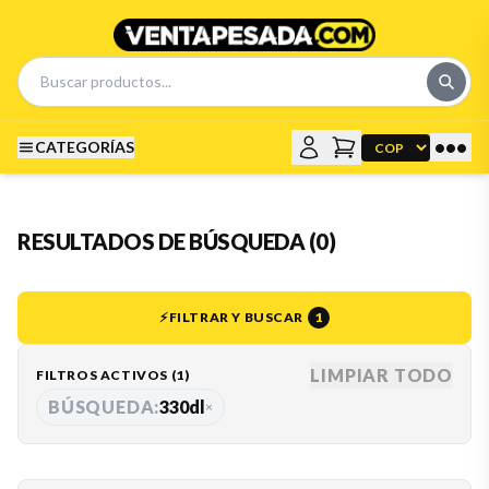
•••
CATEGORÍAS
RESULTADOS DE BÚSQUEDA (0)
⚡
FILTRAR Y BUSCAR
1
LIMPIAR TODO
FILTROS ACTIVOS (
1
)
BÚSQUEDA:
330dl
×