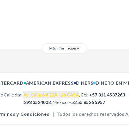
Más información
R SERIE
Como comprar
Políticas de Envío
R SERIE
Términos y condiciones
TERCARD
AMERICAN EXPRESS
DINERS
DINERO EN M
Devoluciones y Garantías
PPA
Política de Privacidad
ROTH
e Calle 6ta:
Av. Calle 6 # 20A - 26 CASA
Medios de Pago
, Cel:
+57 311 4537263
-
PQR
398 3524003
, México
+52 55 8526 5957
AKI
TSU
PILLAR
rminos y Condiciones
|
Todos los derechos reservados 
ombas de
éctricos