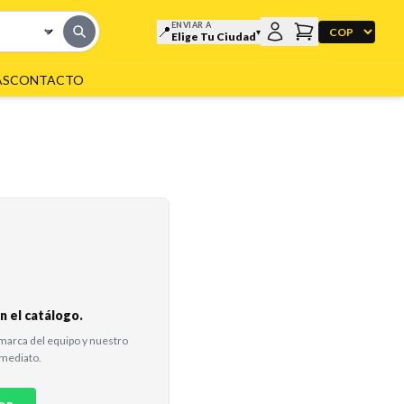
ENVIAR A
📍
▼
▾
Elige Tu Ciudad
AS
CONTACTO
 el catálogo.
marca del equipo y nuestro
nmediato.