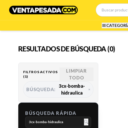
CATEGORÍ
RESULTADOS DE BÚSQUEDA (0)
LIMPIAR
FILTROS ACTIVOS
(
1
)
TODO
3cx-bomba-
BÚSQUEDA:
×
hidraulica
BÚSQUEDA RÁPIDA
🔍