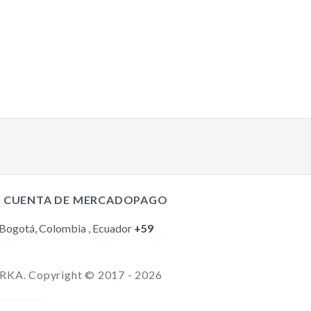
TikTok
Facebook
Instagram
I CUENTA DE MERCADOPAGO
YouTube
 Bogotá, Colombia , Ecuador
+59
ARKA. Copyright © 2017 - 2026