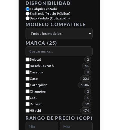
DISPONIBILIDAD
Cualquier estado
En Stock (Precio Público)
Bajo Pedido (Cotización)
MODELO COMPATIBLE
MARCA (
25
)
Bobcat
2
Bosch Rexroth
15
Casappa
4
Case
221
Caterpillar
1586
Champion
2
CLG
5
Doosan
52
Hitachi
474
Hyundai
119
RANGO DE PRECIO (COP)
JCB
231
-
John Deere
277