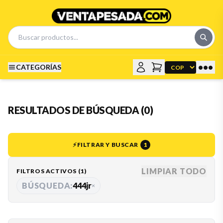
•••
CATEGORÍAS
RESULTADOS DE BÚSQUEDA (0)
⚡
FILTRAR Y BUSCAR
1
LIMPIAR TODO
FILTROS ACTIVOS (
1
)
BÚSQUEDA:
444jr
×