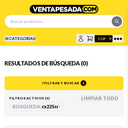
•••
CATEGORÍAS
RESULTADOS DE BÚSQUEDA (0)
⚡
FILTRAR Y BUSCAR
1
LIMPIAR TODO
FILTROS ACTIVOS (
1
)
BÚSQUEDA:
cx225sr
×