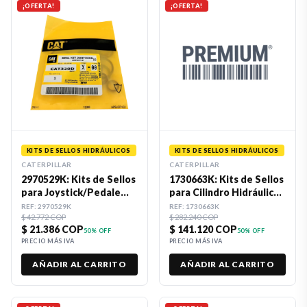
¡OFERTA!
¡OFERTA!
KITS DE SELLOS HIDRÁULICOS
KITS DE SELLOS HIDRÁULICOS
CATERPILLAR
CATERPILLAR
2970529K: Kits de Sellos
1730663K: Kits de Sellos
para Joystick/Pedale
para Cilindro Hidráulico
Caterpillar
Caterpillar
REF:
2970529K
REF:
1730663K
$ 42.772 COP
$ 282.240 COP
$ 21.386 COP
$ 141.120 COP
50
% OFF
50
% OFF
PRECIO MÁS IVA
PRECIO MÁS IVA
AÑADIR AL CARRITO
AÑADIR AL CARRITO