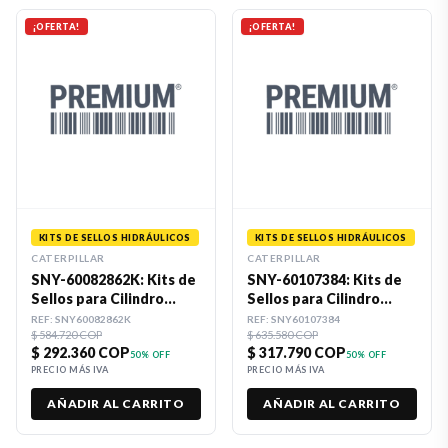
¡OFERTA!
¡OFERTA!
KITS DE SELLOS HIDRÁULICOS
KITS DE SELLOS HIDRÁULICOS
CATERPILLAR
CATERPILLAR
SNY-60082862K: Kits de
SNY-60107384: Kits de
Sellos para Cilindro
Sellos para Cilindro
Hidráulico Premium
Hidráulico 80 X 115
REF:
SNY60082862K
REF:
SNY60107384
$ 584.720 COP
Premium
$ 635.580 COP
$ 292.360 COP
$ 317.790 COP
50
% OFF
50
% OFF
PRECIO MÁS IVA
PRECIO MÁS IVA
AÑADIR AL CARRITO
AÑADIR AL CARRITO