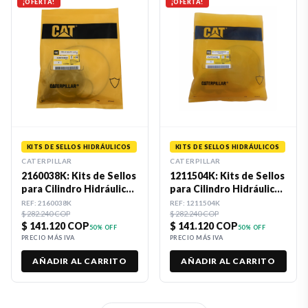
¡OFERTA!
¡OFERTA!
KITS DE SELLOS HIDRÁULICOS
KITS DE SELLOS HIDRÁULICOS
CATERPILLAR
CATERPILLAR
2160038K: Kits de Sellos
1211504K: Kits de Sellos
para Cilindro Hidráulico
para Cilindro Hidráulico
Caterpillar
Caterpillar
REF:
2160038K
REF:
1211504K
$ 282.240 COP
$ 282.240 COP
$ 141.120 COP
$ 141.120 COP
50
% OFF
50
% OFF
PRECIO MÁS IVA
PRECIO MÁS IVA
AÑADIR AL CARRITO
AÑADIR AL CARRITO