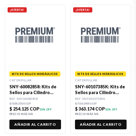
¡OFERTA!
¡OFERTA!
KITS DE SELLOS HIDRÁULICOS
KITS DE SELLOS HIDRÁULICOS
CATERPILLAR
CATERPILLAR
SNY-60082858: Kits de
SNY-60107385K: Kits de
Sellos para Cilindro
Sellos para Cilindro
Hidráulico 75 X 105
Hidráulico Premium
REF:
SNY60082858
REF:
SNY60107385K
Premium
$ 508.250 COP
$ 726.348 COP
$ 254.125 COP
$ 363.174 COP
50
% OFF
50
% OFF
PRECIO MÁS IVA
PRECIO MÁS IVA
AÑADIR AL CARRITO
AÑADIR AL CARRITO