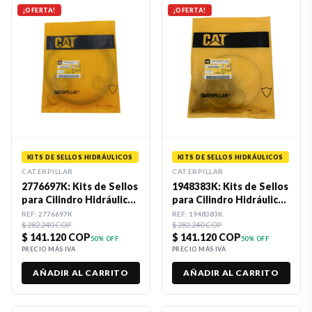
¡OFERTA!
¡OFERTA!
KITS DE SELLOS HIDRÁULICOS
KITS DE SELLOS HIDRÁULICOS
CATERPILLAR
CATERPILLAR
2776697K: Kits de Sellos
1948383K: Kits de Sellos
para Cilindro Hidráulico
para Cilindro Hidráulico
Caterpillar
Caterpillar
REF:
2776697K
REF:
1948383K
$ 282.240 COP
$ 282.240 COP
$ 141.120 COP
$ 141.120 COP
50
% OFF
50
% OFF
PRECIO MÁS IVA
PRECIO MÁS IVA
AÑADIR AL CARRITO
AÑADIR AL CARRITO