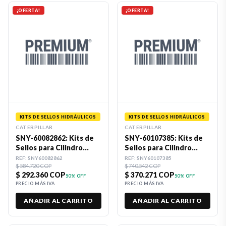
¡OFERTA!
¡OFERTA!
KITS DE SELLOS HIDRÁULICOS
KITS DE SELLOS HIDRÁULICOS
CATERPILLAR
CATERPILLAR
SNY-60082862: Kits de
SNY-60107385: Kits de
Sellos para Cilindro
Sellos para Cilindro
Hidráulico 80 X 115
Hidráulico 85 X 125
REF:
SNY60082862
REF:
SNY60107385
Premium
$ 584.720 COP
Premium
$ 740.542 COP
$ 292.360 COP
$ 370.271 COP
50
% OFF
50
% OFF
PRECIO MÁS IVA
PRECIO MÁS IVA
AÑADIR AL CARRITO
AÑADIR AL CARRITO