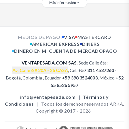
Más información
MEDIOS DE PAGO:
VISA
MASTERCARD
AMERICAN EXPRESS
DINERS
DINERO EN MI CUENTA DE MERCADOPAGO
VENTAPESADA.COM SAS.
Sede Calle 6ta:
Av. Calle 6 # 20A - 26 CASA
, Cel:
+57 311 4537263
-
Bogotá, Colombia , Ecuador
+59 398 3524003
, México
+52
Garantía Bombas PARKER SERIE PGP620
Garantía Bombas PARKER SERIE PGP300
55 8526 5957
Garantía Bombas CASAPPA
Garantía Bombas REXROTH
info@ventapesada.com
|
Términos y
Garantía Bombas NACHI
Garantía Bombas KAWASAKI
Condiciones
|
Todos los derechos reservados ARKA.
Garantía Bombas KOMATSU
Copyright © 2017 - 2026
Garantía Bombas CATERPILLAR
Garantía Inyectores & Bombas de Inyección
Garantía Componentes Eléctricos