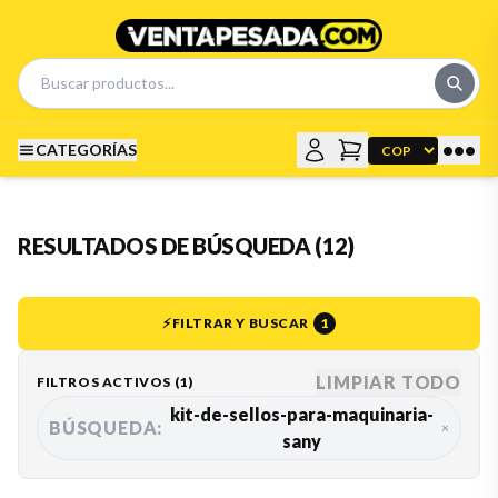
•••
CATEGORÍAS
RESULTADOS DE BÚSQUEDA (12)
⚡
FILTRAR Y BUSCAR
1
LIMPIAR TODO
FILTROS ACTIVOS (
1
)
kit-de-sellos-para-maquinaria-
BÚSQUEDA:
×
sany