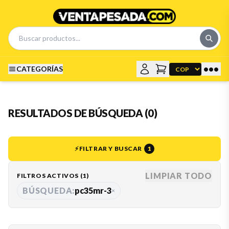
•••
CATEGORÍAS
RESULTADOS DE BÚSQUEDA (0)
⚡
FILTRAR Y BUSCAR
1
LIMPIAR TODO
FILTROS ACTIVOS (
1
)
BÚSQUEDA:
pc35mr-3
×