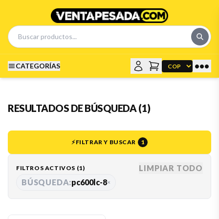
•••
CATEGORÍAS
RESULTADOS DE BÚSQUEDA (1)
⚡
FILTRAR Y BUSCAR
1
LIMPIAR TODO
FILTROS ACTIVOS (
1
)
BÚSQUEDA:
pc600lc-8
×