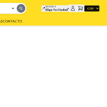
ENVIAR A
📍
▼
▾
Elige Tu Ciudad
AS
CONTACTO