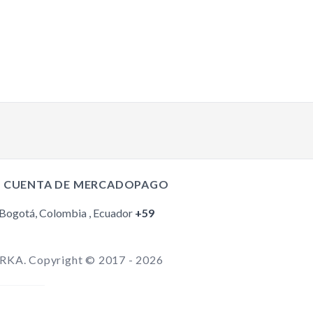
TikTok
Facebook
Instagram
I CUENTA DE MERCADOPAGO
YouTube
 Bogotá, Colombia , Ecuador
+59
ARKA. Copyright © 2017 - 2026