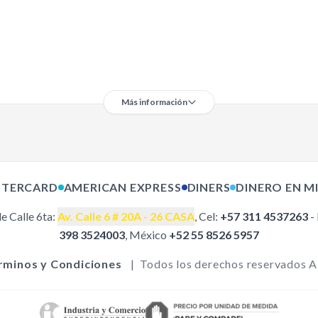
Más información
R SERIE
Como comprar
Políticas de Envío
R SERIE
Términos y condiciones
TERCARD
AMERICAN EXPRESS
DINERS
DINERO EN M
Devoluciones y Garantías
PPA
Política de Privacidad
ROTH
e Calle 6ta:
Av. Calle 6 # 20A - 26 CASA
Medios de Pago
, Cel:
+57 311 4537263
-
PQR
398 3524003
, México
+52 55 8526 5957
AKI
TSU
PILLAR
rminos y Condiciones
|
Todos los derechos reservados 
ombas de
éctricos