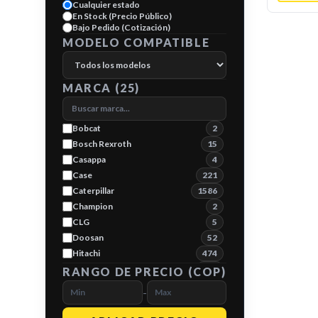
Cualquier estado
En Stock (Precio Público)
Bajo Pedido (Cotización)
MODELO COMPATIBLE
MARCA (
25
)
Bobcat
2
Bosch Rexroth
15
Casappa
4
Case
221
Caterpillar
1586
Champion
2
CLG
5
Doosan
52
Hitachi
474
Hyundai
119
RANGO DE PRECIO (COP)
JCB
231
-
John Deere
277
Kato
6