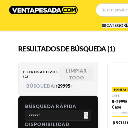
CATEGORÍ
RESULTADOS DE BÚSQUEDA (1)
LIMPIAR
FILTROS ACTIVOS
(
1
)
TODO
BÚSQUEDA:
r29995
×
BOMBAS 
CASE
R-29995
BÚSQUEDA RÁPIDA
Case
REF:
R2999
🔍
SOLI
$
DISPONIBILIDAD