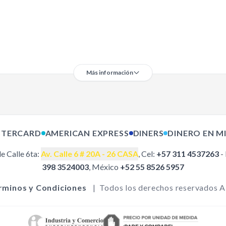
Más información
R SERIE
Como comprar
Políticas de Envío
R SERIE
Términos y condiciones
TERCARD
AMERICAN EXPRESS
DINERS
DINERO EN M
Devoluciones y Garantías
PPA
Política de Privacidad
ROTH
e Calle 6ta:
Av. Calle 6 # 20A - 26 CASA
Medios de Pago
, Cel:
+57 311 4537263
-
PQR
398 3524003
, México
+52 55 8526 5957
AKI
TSU
PILLAR
rminos y Condiciones
|
Todos los derechos reservados 
ombas de
éctricos