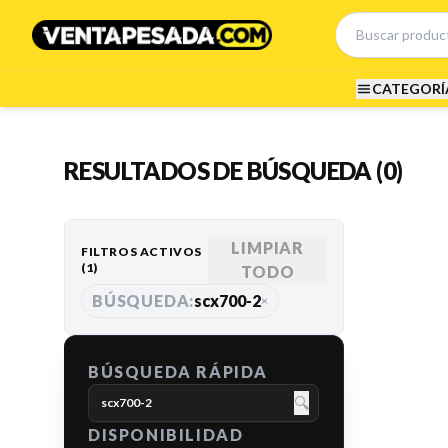
CATEGORÍ
RESULTADOS DE BÚSQUEDA (0)
LIMPIAR
FILTROS ACTIVOS
(
1
)
TODO
BÚSQUEDA:
scx700-2
×
BÚSQUEDA RÁPIDA
🔍
DISPONIBILIDAD