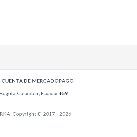
TikTok
Facebook
Instagram
I CUENTA DE MERCADOPAGO
YouTube
 Bogotá, Colombia , Ecuador
+59
ARKA. Copyright © 2017 - 2026