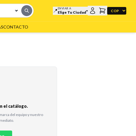
ENVIAR A
📍
▼
▾
Elige Tu Ciudad
AS
CONTACTO
 el catálogo.
marca del equipo y nuestro
nmediato.