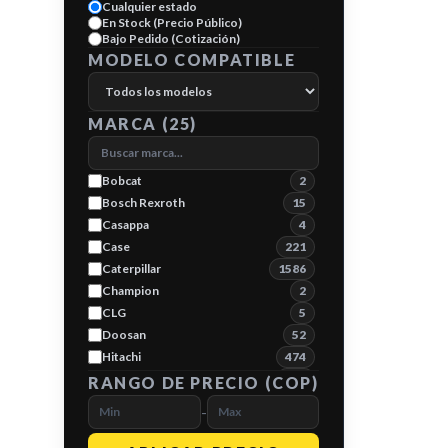
Cualquier estado
En Stock (Precio Público)
Bajo Pedido (Cotización)
MODELO COMPATIBLE
MARCA (
25
)
Bobcat
2
Bosch Rexroth
15
Casappa
4
Case
221
Caterpillar
1586
Champion
2
CLG
5
Doosan
52
Hitachi
474
Hyundai
119
RANGO DE PRECIO (COP)
JCB
231
-
John Deere
277
Kato
6