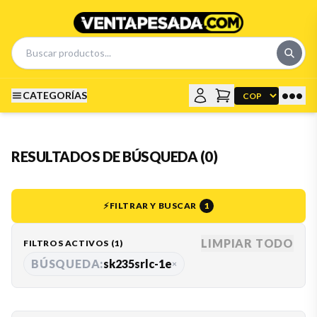
•••
CATEGORÍAS
RESULTADOS DE BÚSQUEDA (0)
⚡
FILTRAR Y BUSCAR
1
LIMPIAR TODO
FILTROS ACTIVOS (
1
)
BÚSQUEDA:
sk235srlc-1e
×